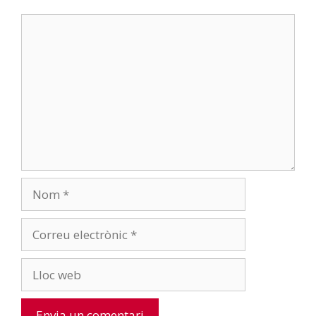
Comentari
Nom
Correu
electrònic
Lloc
web