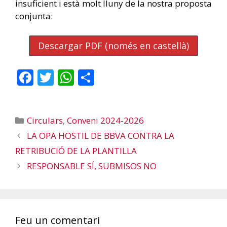
insuficient i està molt lluny de la nostra proposta
conjunta:
Descargar PDF (només en castellà)
F
T
W
C
ac
w
h
o
e
itt
at
m
Categories
Circulars
,
Conveni 2024-2026
b
er
s
p
LA OPA HOSTIL DE BBVA CONTRA LA
o
A
ar
RETRIBUCIÓ DE LA PLANTILLA
o
p
te
RESPONSABLE SÍ, SUBMISOS NO
k
p
ix
Feu un comentari