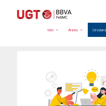
Vés
al
contingut
Inici
Àrees
Circular