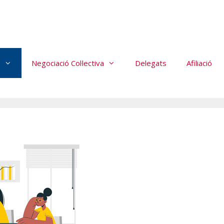
s
Negociació Col·lectiva
Delegats
Afiliació