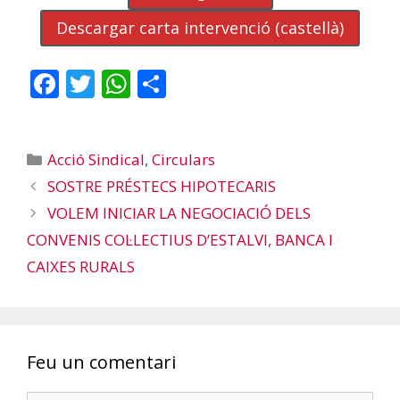
Descargar carta intervenció (castellà)
F
T
W
C
ac
w
h
o
e
itt
at
m
Categories
Acció Sindical
,
Circulars
b
er
s
p
SOSTRE PRÉSTECS HIPOTECARIS
o
A
ar
VOLEM INICIAR LA NEGOCIACIÓ DELS
o
p
te
CONVENIS COL·LECTIUS D’ESTALVI, BANCA I
k
p
ix
CAIXES RURALS
Feu un comentari