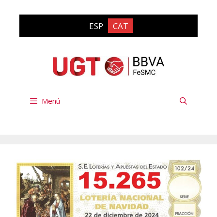
Vés
al
ESP
CAT
contingut
Menú