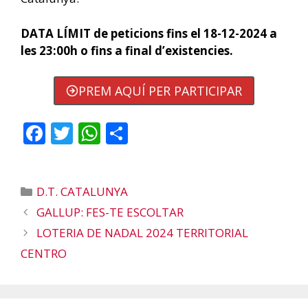
DATA LÍMIT de peticions fins el 18-12-2024 a
les 23:00h o fins a final d’existencies.
PREM AQUÍ PER PARTICIPAR
F
T
W
C
ac
w
h
o
e
itt
at
m
Categories
D.T. CATALUNYA
b
er
s
p
GALLUP: FES-TE ESCOLTAR
o
A
ar
LOTERIA DE NADAL 2024 TERRITORIAL
o
p
te
CENTRO
k
p
ix