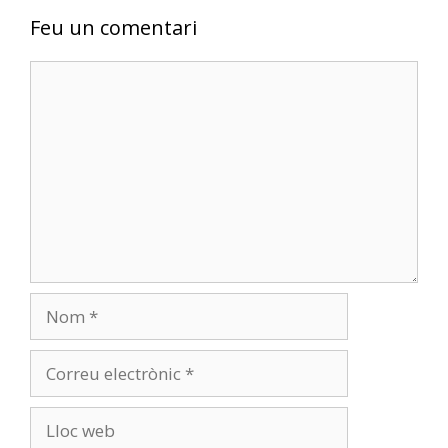
Feu un comentari
Comentari
Nom
Correu
electrònic
Lloc
web