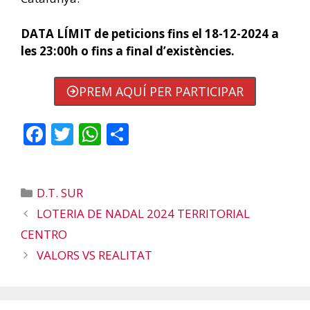
DATA LÍMIT de peticions fins el 18-12-2024 a
les 23:00h o fins a final d’existències.
PREM AQUÍ PER PARTICIPAR
F
T
W
C
ac
w
h
o
e
itt
at
m
Categories
D.T. SUR
b
er
s
p
LOTERIA DE NADAL 2024 TERRITORIAL
o
A
ar
CENTRO
o
p
te
VALORS VS REALITAT
k
p
ix