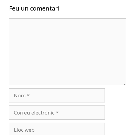
Feu un comentari
Comentari
Nom
Correu
electrònic
Lloc
web