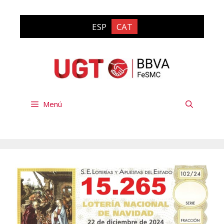
Vés
al
ESP
CAT
contingut
Menú