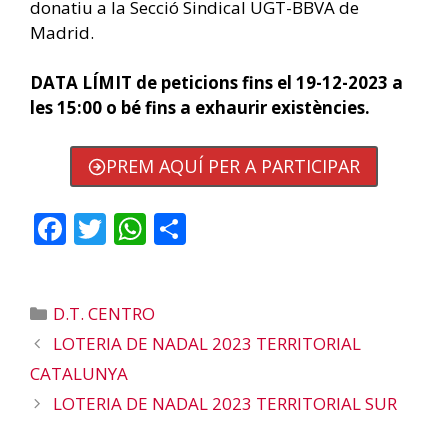
donatiu a la Secció Sindical UGT-BBVA de
Madrid.
DATA LÍMIT de peticions fins el 19-12-2023 a
les 15:00 o bé fins a exhaurir existències.
PREM AQUÍ PER A PARTICIPAR
F
T
W
C
ac
w
h
o
e
itt
at
m
Categories
D.T. CENTRO
b
er
s
p
LOTERIA DE NADAL 2023 TERRITORIAL
o
A
ar
CATALUNYA
o
p
te
LOTERIA DE NADAL 2023 TERRITORIAL SUR
k
p
ix