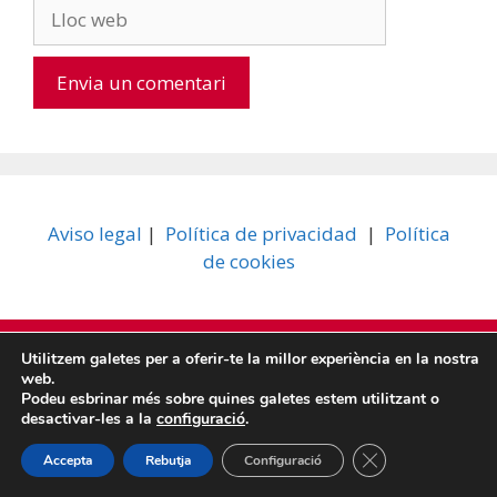
Lloc
web
A
l
t
e
Aviso legal
|
Política de privacidad
|
Política
r
de cookies
n
a
t
© 2026 SECCIÓN SINDICAL UGT BBVA
i
• Funciona gràcies a
Utilitzem galetes per a oferir-te la millor experiència en la nostra
GeneratePress
web.
v
Podeu esbrinar més sobre quines galetes estem utilitzant o
e
desactivar-les a la
configuració
.
ESP
CAT
:
Tanca el bàner de
Accepta
Rebutja
Configuració