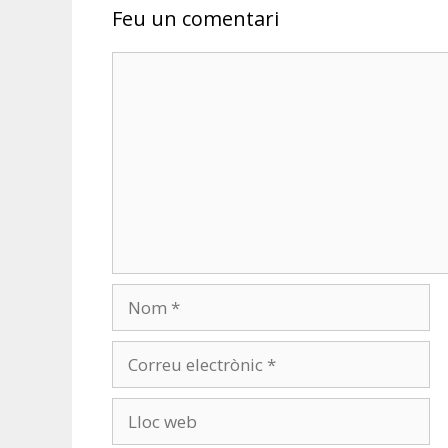
Feu un comentari
Comentari
Nom
Correu
electrònic
Lloc
web