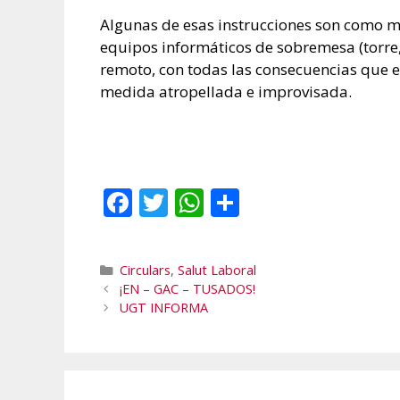
Algunas de esas instrucciones son como mín
equipos informáticos de sobremesa (torre, 
remoto, con todas las consecuencias que ell
medida atropellada e improvisada.
F
T
W
C
ac
w
h
o
e
itt
at
m
Categories
Circulars
,
Salut Laboral
b
er
s
p
¡EN – GAC – TUSADOS!
o
A
ar
UGT INFORMA
o
p
te
k
p
ix