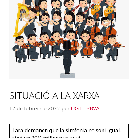
SITUACIÓ A LA XARXA
17 de febrer de 2022
per
UGT - BBVA
I ara demanen que la simfonia no soni igual…
sinó un 20% millor que avui…