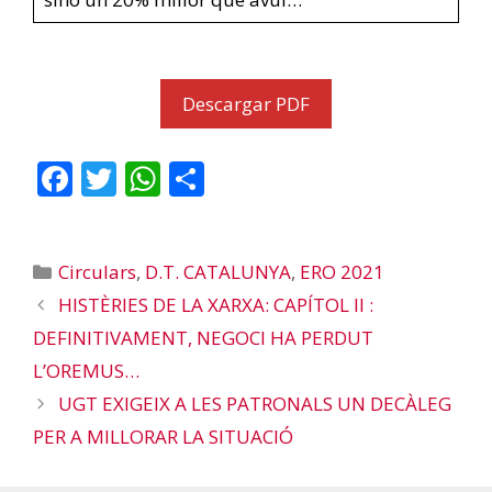
Descargar PDF
F
T
W
C
ac
w
h
o
e
itt
at
m
Categories
Circulars
,
D.T. CATALUNYA
,
ERO 2021
b
er
s
p
HISTÈRIES DE LA XARXA: CAPÍTOL II :
o
A
ar
DEFINITIVAMENT, NEGOCI HA PERDUT
o
p
te
L’OREMUS…
k
p
ix
UGT EXIGEIX A LES PATRONALS UN DECÀLEG
PER A MILLORAR LA SITUACIÓ