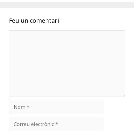
k
p
ix
Feu un comentari
Comentari
Nom
Correu
electrònic