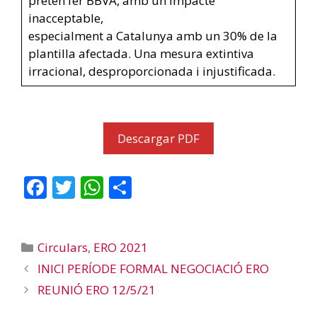
pretén fer BBVA, amb un impacte
inacceptable,
especialment a Catalunya amb un 30% de la
plantilla afectada. Una mesura extintiva
irracional, desproporcionada i injustificada.
Descargar PDF
F
T
W
C
ac
w
h
o
e
itt
at
m
Categories
Circulars
,
ERO 2021
b
er
s
p
INICI PERÍODE FORMAL NEGOCIACIÓ ERO
o
A
ar
REUNIÓ ERO 12/5/21
o
p
te