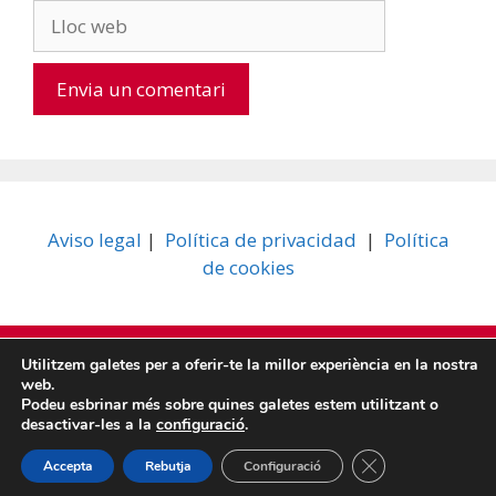
Lloc
web
A
l
t
e
Aviso legal
|
Política de privacidad
|
Política
r
de cookies
n
a
t
© 2026 SECCIÓN SINDICAL UGT BBVA
i
• Funciona gràcies a
Utilitzem galetes per a oferir-te la millor experiència en la nostra
GeneratePress
web.
v
Podeu esbrinar més sobre quines galetes estem utilitzant o
e
desactivar-les a la
configuració
.
ESP
CAT
:
Tanca el bàner de
Accepta
Rebutja
Configuració