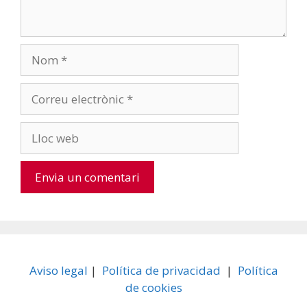
Nom
Correu
electrònic
Lloc
web
A
l
t
e
Aviso legal
|
Política de privacidad
|
Política
r
de cookies
n