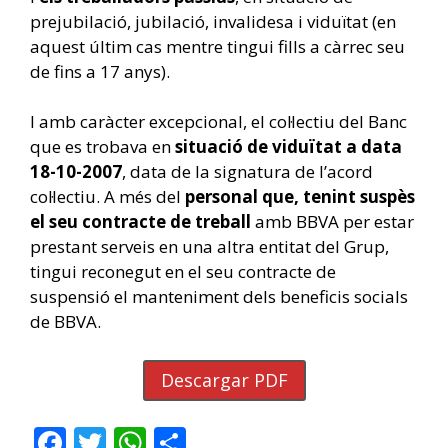
prejubilació, jubilació, invalidesa i viduïtat (en
aquest últim cas mentre tingui fills a càrrec seu
de fins a 17 anys).
I amb caràcter excepcional, el col·lectiu del Banc
que es trobava en
situació de viduïtat a data
18-10-2007
, data de la signatura de l’acord
col·lectiu. A més del
personal que, tenint suspès
el seu contracte de treball
amb BBVA per estar
prestant serveis en una altra entitat del Grup,
tingui reconegut en el seu contracte de
suspensió el manteniment dels beneficis socials
de BBVA.
Descargar PDF
F
T
W
C