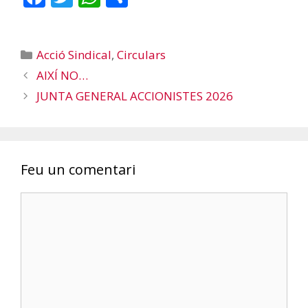
ac
w
h
o
e
itt
at
m
Categories
Acció Sindical
,
Circulars
b
er
s
p
AIXÍ NO…
o
A
ar
JUNTA GENERAL ACCIONISTES 2026
o
p
te
k
p
ix
Feu un comentari
Comentari