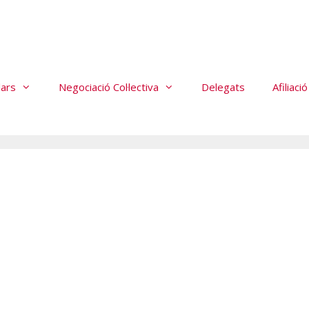
lars
Negociació Col·lectiva
Delegats
Afiliació