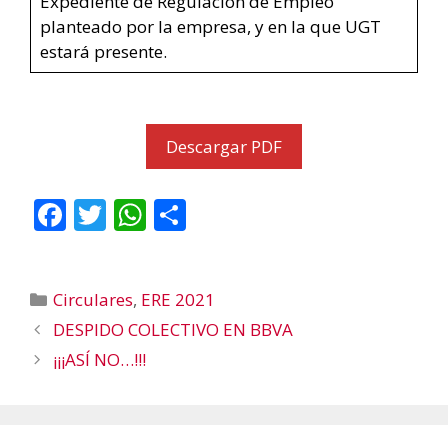
Expediente de Regulación de Empleo
planteado por la empresa, y en la que UGT
estará presente.
Descargar PDF
F
T
W
C
ac
w
h
o
e
itt
at
m
Categorías
Circulares
,
ERE 2021
b
er
s
p
DESPIDO COLECTIVO EN BBVA
o
A
ar
¡¡¡ASÍ NO…!!!
o
p
ti
k
p
r