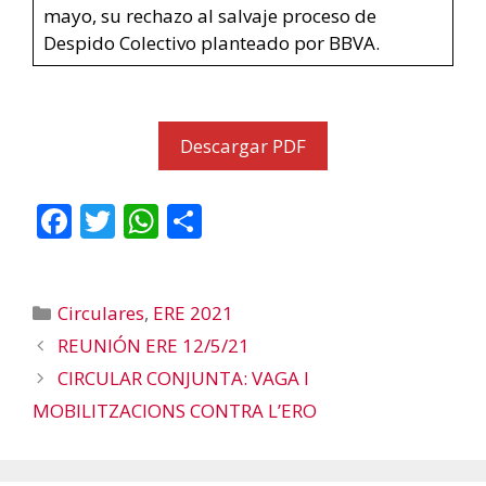
mayo, su rechazo al salvaje proceso de
Despido Colectivo planteado por BBVA.
Descargar PDF
F
T
W
C
ac
w
h
o
e
itt
at
m
Categorías
Circulares
,
ERE 2021
b
er
s
p
REUNIÓN ERE 12/5/21
o
A
ar
CIRCULAR CONJUNTA: VAGA I
o
p
ti
MOBILITZACIONS CONTRA L’ERO
k
p
r