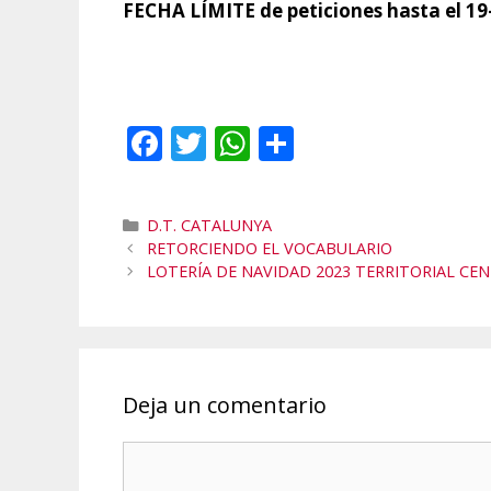
FECHA LÍMITE de peticiones hasta el 19-
F
T
W
C
ac
w
h
o
e
itt
at
m
Categorías
D.T. CATALUNYA
b
er
s
p
RETORCIENDO EL VOCABULARIO
o
A
ar
LOTERÍA DE NAVIDAD 2023 TERRITORIAL CE
o
p
ti
k
p
r
Deja un comentario
Comentario