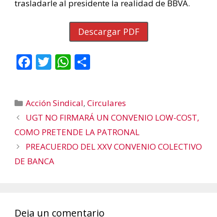
trasladarle al presidente la realidad de BBVA.
Descargar PDF
F
T
W
C
ac
w
h
o
e
itt
at
m
Categorías
Acción Sindical
,
Circulares
b
er
s
p
UGT NO FIRMARÁ UN CONVENIO LOW-COST,
o
A
ar
COMO PRETENDE LA PATRONAL
o
p
ti
PREACUERDO DEL XXV CONVENIO COLECTIVO
k
p
r
DE BANCA
Deja un comentario