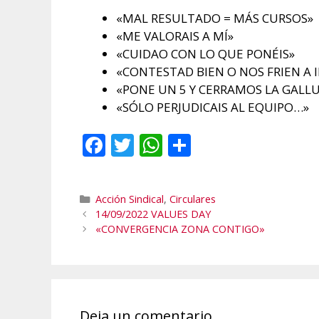
«MAL RESULTADO = MÁS CURSOS»
«ME VALORAIS A MÍ»
«CUIDAO CON LO QUE PONÉIS»
«CONTESTAD BIEN O NOS FRIEN A
«PONE UN 5 Y CERRAMOS LA GALL
«SÓLO PERJUDICAIS AL EQUIPO…»
F
T
W
C
ac
w
h
o
e
itt
at
m
Categorías
Acción Sindical
,
Circulares
b
er
s
p
14/09/2022 VALUES DAY
o
A
ar
«CONVERGENCIA ZONA CONTIGO»
o
p
ti
k
p
r
Deja un comentario