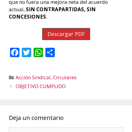
que no fuera una mejora neta del acuerdo
actual,
SIN CONTRAPARTIDAS, SIN
CONCESIONES
.
Descargar PDF
F
T
W
C
ac
w
h
o
e
itt
at
m
Categorías
Acción Sindical
,
Circulares
b
er
s
p
OBJETIVO CUMPLIDO
o
A
ar
o
p
ti
k
p
r
Deja un comentario
Comentario