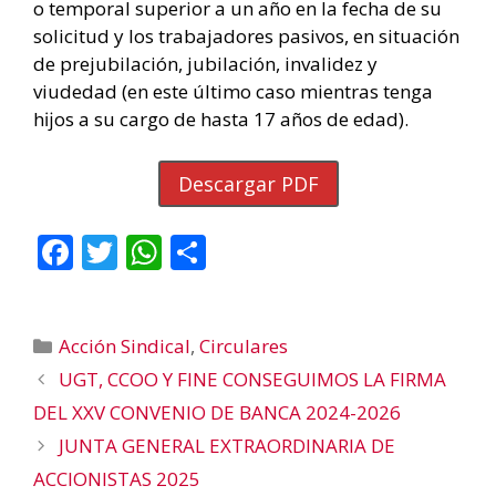
o temporal superior a un año en la fecha de su
solicitud y los trabajadores pasivos, en situación
de prejubilación, jubilación, invalidez y
viudedad (en este último caso mientras tenga
hĳos a su cargo de hasta 17 años de edad).
Descargar PDF
F
T
W
C
ac
w
h
o
e
itt
at
m
Categorías
Acción Sindical
,
Circulares
b
er
s
p
UGT, CCOO Y FINE CONSEGUIMOS LA FIRMA
o
A
ar
DEL XXV CONVENIO DE BANCA 2024-2026
o
p
ti
JUNTA GENERAL EXTRAORDINARIA DE
k
p
r
ACCIONISTAS 2025