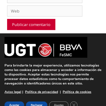
electrónico
Web
A
l
t
e
Aviso legal
|
Política de privacidad
|
Política
r
de cookies
n
Para brindarte la mejor experiencia, utilizamos tecnologías
como las cookies para almacenar y acceder a información de
a
tu dispositivo. Aceptar estas tecnologías nos permite
t
procesar datos estadísticos como tu comportamiento de
i
© 2026 SECCIÓN SINDICAL UGT BBVA
• Creado con
navegación o identificadores únicos en este sitio.
GeneratePress
v
Aviso legal
|
Política de privacidad
|
Política de cookies
e
ESP
CAT
:
Cerrar el banner de 
Aceptar
Rechazar
Ajustes